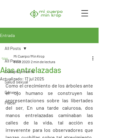
Entrada
All Posts
Mi Cuerpo/Min Krop
All Posts
8 oct 2020
2 min de lectura
Alas entrelazadas
Cuerpo y mente
Actualizado:
17 jul 2025
Salud sexual
Como el crecimiento de los árboles ante 
Género
el ojo humano se construyen las 
representaciones sobre las libertades 
Placer
del ser. En una tarde calurosa, dos 
manos entrelazadas caminaban las 
calles de la vida, tal acción es 
irreverente para los observadores que 
lanzan cuchillas sobre tal atrevimiento. 