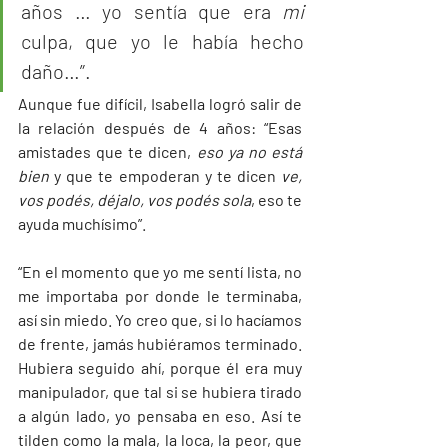
años … yo sentía que era 
mi
culpa, que yo le había hecho 
daño…”. 
Aunque fue difícil, Isabella logró salir de 
la relación después de 4 años: “Esas 
amistades que te dicen, 
eso ya no está 
bien
 y que te empoderan y te dicen 
ve, 
vos podés, déjalo, vos podés sola
, eso te 
ayuda muchísimo”.
“En el momento que yo me sentí lista, no 
me importaba por donde le terminaba, 
así sin miedo. Yo creo que, si lo hacíamos 
de frente, jamás hubiéramos terminado. 
Hubiera seguido ahí, porque él era muy 
manipulador, que tal si se hubiera tirado 
a algún lado, yo pensaba en eso. Así te 
tilden como la mala, la loca, la peor, que 