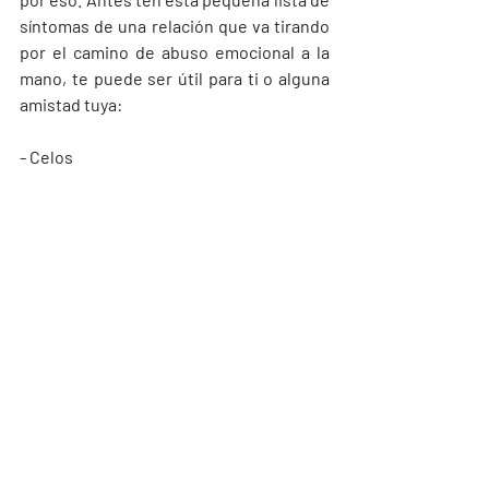
síntomas de una relación que va tirando 
por el camino de abuso emocional a la 
mano, te puede ser útil para ti o alguna 
amistad tuya: 
- Celos
- Humillación
- Control
- Críticas excesivas
- Culpa
- Amenazas
- No aceptar un “no”
- Aislar
- Agresión física
- Gritos
Si tú, o alguien que conoces está en una 
relación de abuso, no duden en buscar 