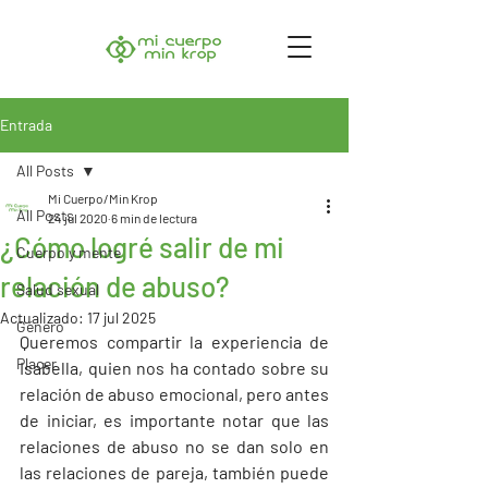
Entrada
All Posts
Mi Cuerpo/Min Krop
All Posts
24 jul 2020
6 min de lectura
¿Cómo logré salir de mi
Cuerpo y mente
relación de abuso?
Salud sexual
Actualizado:
17 jul 2025
Género
Queremos compartir la experiencia de 
Placer
Isabella, quien nos ha contado sobre su 
relación de abuso emocional, pero antes 
de iniciar, es importante notar que las 
relaciones de abuso no se dan solo en 
las relaciones de pareja, también puede 