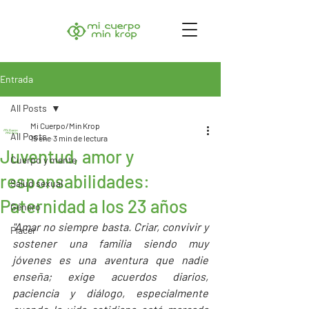
Entrada
All Posts
Mi Cuerpo/Min Krop
All Posts
15 ene
3 min de lectura
Juventud, amor y
Cuerpo y mente
responsabilidades:
Salud sexual
Paternidad a los 23 años
Género
"Amar no siempre basta. Criar, convivir y 
Placer
sostener una familia siendo muy 
jóvenes es una aventura que nadie 
enseña; exige acuerdos diarios, 
paciencia y diálogo, especialmente 