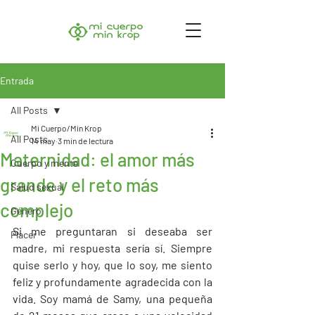
Entrada
All Posts
Mi Cuerpo/Min Krop
All Posts
14 may
3 min de lectura
Maternidad: el amor más
Cuerpo y mente
grande y el reto más
Salud sexual
complejo
Género
Si me preguntaran si deseaba ser 
Placer
madre, mi respuesta sería sí. Siempre 
quise serlo y hoy, que lo soy, me siento 
feliz y profundamente agradecida con la 
vida. Soy mamá de Samy, una pequeña 