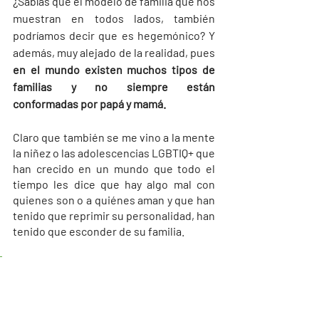
¿Sabías que el modelo de familia que nos 
muestran en todos lados, también 
podríamos decir que es hegemónico? Y 
además, muy alejado de la realidad, pues 
en el mundo existen muchos tipos de 
familias y no siempre están 
conformadas por papá y mamá.
Claro que también se me vino a la mente 
la niñez o las adolescencias LGBTIQ+ que 
han crecido en un mundo que todo el 
tiempo les dice que hay algo mal con 
quienes son o a quiénes aman y que han 
tenido que reprimir su personalidad, han 
tenido que esconder de su familia. 
Este tipo de escenas de sólo 
segundos en películas infantiles 
no pretenden hacer propaganda 