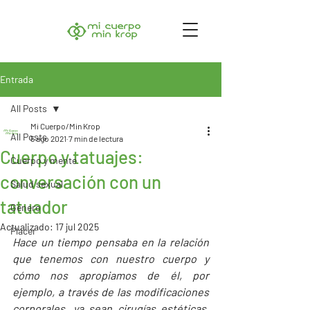
Entrada
All Posts
Mi Cuerpo/Min Krop
All Posts
5 ago 2021
7 min de lectura
Cuerpo y tatuajes:
Cuerpo y mente
conversación con un
Salud sexual
tatuador
Género
Actualizado:
17 jul 2025
Placer
Hace un tiempo pensaba en la relación 
que tenemos con nuestro cuerpo y 
cómo nos apropiamos de él, por 
ejemplo, a través de las modificaciones 
corporales, ya sean cirugías estéticas, 