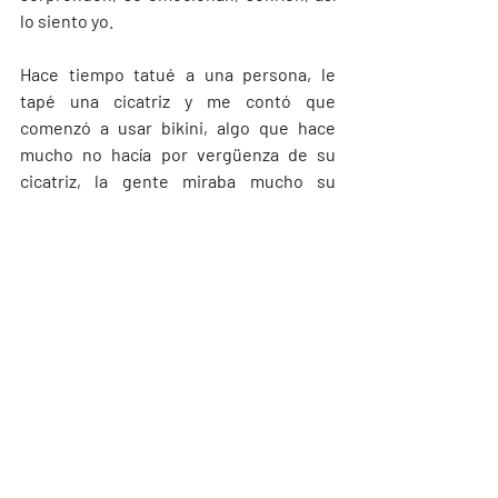
lo siento yo. 
Hace tiempo tatué a una persona, le 
tapé una cicatriz y me contó que 
comenzó a usar bikini, algo que hace 
mucho no hacía por vergüenza de su 
cicatriz, la gente miraba mucho su 
tatuaje y eso a ella la hacía sentir mucho 
mejor.
¿Tienes alguna historia o anécdota para 
compartir?
Tengo muchas, algo curioso es la 
apertura de la sociedad a los tatuajes. 
He visto que antes los hombres se 
tatuaban piezas grandes y las mujeres 
cosas muy pequeñas y delicadas, ahora 
las mujeres se hacen piezas muy 