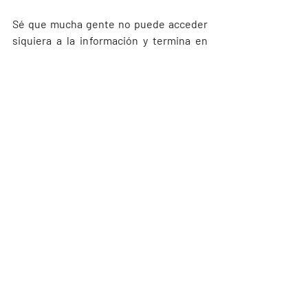
Sé que mucha gente no puede acceder 
siquiera a la información y termina en 
manos de personas con malas 
intenciones e incluso haciendo 
procesos muy invasivos donde su vida y 
su cuerpo corren riesgo. Tengo la suerte 
de poder contar mi experiencia, pero 
desafortunadamente muchas mujeres y 
personas gestantes ya no pueden 
compartir la suya.
Cuando el aborto es libre, legal y 
seguro, los riesgos que se 
corren son mínimos y están 
controlados por profesionales 
de la salud.