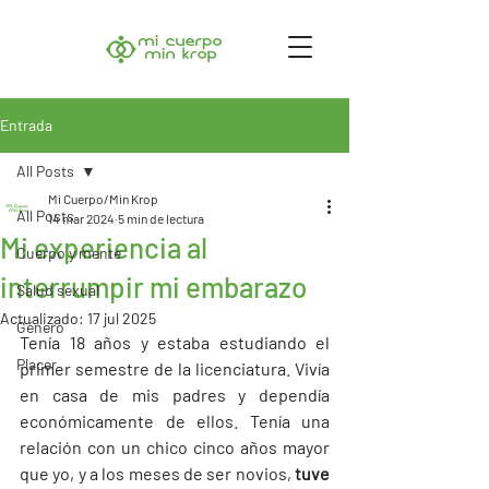
Entrada
All Posts
Mi Cuerpo/Min Krop
All Posts
14 mar 2024
5 min de lectura
Mi experiencia al
Cuerpo y mente
interrumpir mi embarazo
Salud sexual
Actualizado:
17 jul 2025
Género
Tenía 18 años y estaba estudiando el 
Placer
primer semestre de la licenciatura. Vivía 
en casa de mis padres y dependía 
económicamente de ellos. Tenía una 
relación con un chico cinco años mayor 
que yo, y a los meses de ser novios,
 tuve 