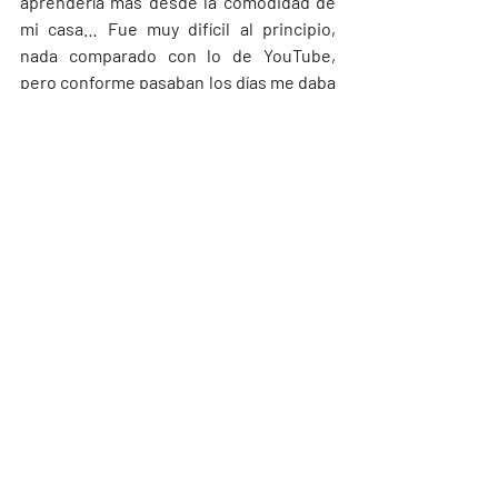
aprendería más desde la comodidad de 
mi casa… Fue muy difícil al principio, 
nada comparado con lo de YouTube, 
pero conforme pasaban los días me daba 
cuenta de que era más consciente de mi 
cuerpo, que era capaz de hacer posturas 
que jamás había imaginado y que en la 
cotidianidad mis movimientos eran más 
fluidos y conscientes.
Entonces reflexioné en que no importa 
si mis piernas son grandes, mi cuerpo es 
pesado o mi barriga está más infladita de 
lo que 
debería
, con práctica mi cuerpo 
es capaz, por ejemplo, de pararse de 
manos, algo que ni siquiera había 
intentado porque me asumía pasada de 
peso y que no lo lograría. 