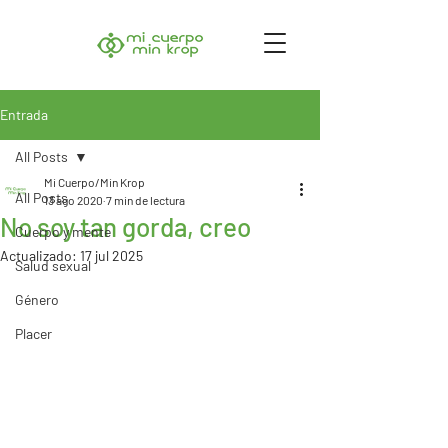
Entrada
All Posts
Mi Cuerpo/Min Krop
All Posts
13 ago 2020
7 min de lectura
No soy tan gorda, creo
Cuerpo y mente
Actualizado:
17 jul 2025
Salud sexual
Género
Placer