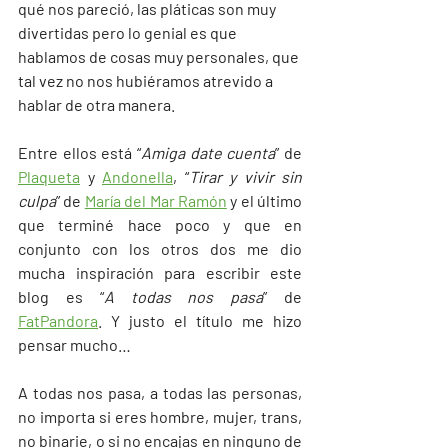
qué nos pareció, las pláticas son muy 
divertidas pero lo genial es que 
hablamos de cosas muy personales, que 
tal vez no nos hubiéramos atrevido a 
hablar de otra manera.
Entre ellos está “
Amiga date cuenta
” de 
Plaqueta
 y 
Andonella
, “
Tirar y vivir sin 
culpa
” de 
María del Mar Ramón
 y el último 
que terminé hace poco y que en 
conjunto con los otros dos me dio 
mucha inspiración para escribir este 
blog es “
A todas nos pasa
” de 
FatPandora
. Y justo el título me hizo 
pensar mucho… 
A todas nos pasa, a todas las personas, 
no importa si eres hombre, mujer, trans, 
no binarie, o si no encajas en ninguno de 