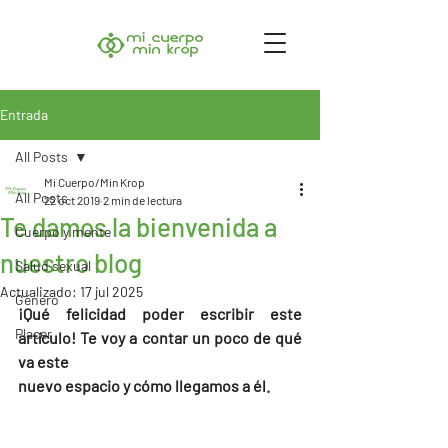
Entrada
All Posts
Mi Cuerpo/Min Krop
All Posts
22 oct 2019
2 min de lectura
Te damos la bienvenida a
Cuerpo y mente
nuestro blog
Salud sexual
Actualizado:
17 jul 2025
Género
¡Qué felicidad poder escribir este 
Placer
artículo! Te voy a contar un poco de qué 
va este
nuevo espacio y cómo llegamos a él.