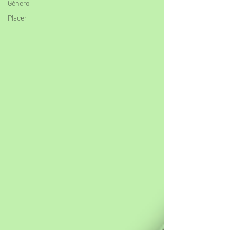
Género
Placer