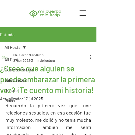
Entrada
All Posts
Mi Cuerpo/Min Krop
All Posts
21 abr 2022
3 min de lectura
¿Crees que alguien se
Cuerpo y mente
puede embarazar la primera
Salud sexual
vez? ¡Te cuento mi historia!
Género
Actualizado:
17 jul 2025
Placer
Recuerdo la primera vez que tuve 
relaciones sexuales, en esa ocasión fue 
muy molesto, me dolió y no tenía mucha 
información. También me sentí 
presionada por parte de mis 