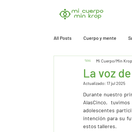
All Posts
Cuerpo y mente
S
Mi Cuerpo/Min Kro
La voz de
Actualizado:
17 jul 2025
Durante nuestro prim
AlasCinco, tuvimos
adolescentes partic
intención para su fu
estos talleres.