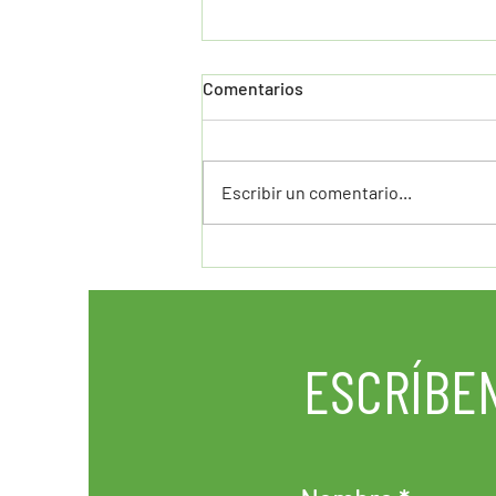
Comentarios
Escribir un comentario...
¿Crees que alguien se puede
embarazar la primera vez? ¡Te
cuento mi historia!
ESCRÍBE