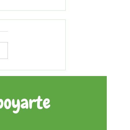
anticonceptivos y la
entena
poyarte