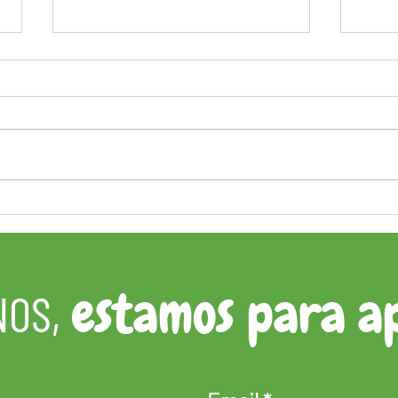
Cuídate desde el primer
Los 
momento, a veces no hay
cuar
segunda oportunidad
estamos para a
NOS,